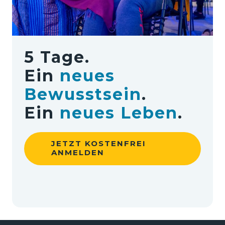
5 Tage. 
Ein 
neues 
Bewusstsein
. 
Ein 
neues 
Leben
.
JETZT KOSTENFREI
ANMELDEN