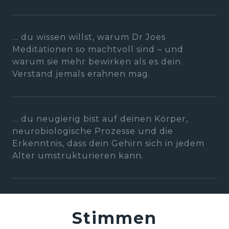
... du wissen willst, warum Dr Joes 
Meditationen so machtvoll sind – und 
warum sie mehr bewirken als es dein 
Verstand jemals erahnen mag.
... du neugierig bist auf deinen Körper, 
neurobiologische Prozesse und die 
Erkenntnis, dass dein Gehirn sich in jedem 
Alter umstrukturieren kann.
Stimmen