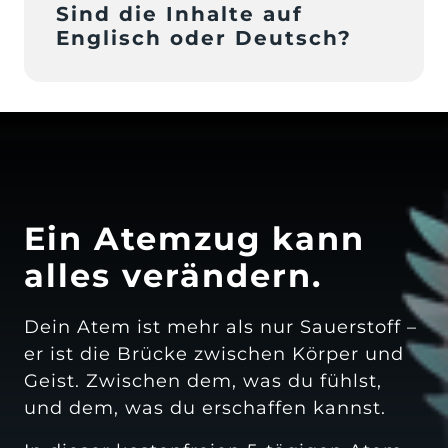
Sind die Inhalte auf 
übst, wann es für dich passt.
Englisch oder Deutsch?
Alle Inhalte stehen ausschließlich auf 
Deutsch zur Verfügung. 
Ein Atemzug kann 
alles verändern.
Dein Atem ist mehr als nur Sauerstoff – 
er ist die Brücke zwischen Körper und 
Geist. Zwischen dem, was du fühlst, 
und dem, was du erschaffen kannst.