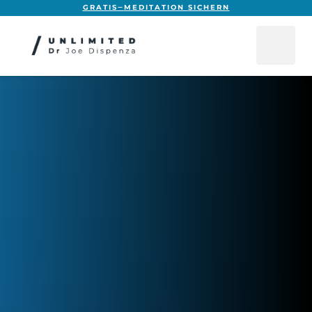
GRATIS‒
MEDITATION 
SICHERN